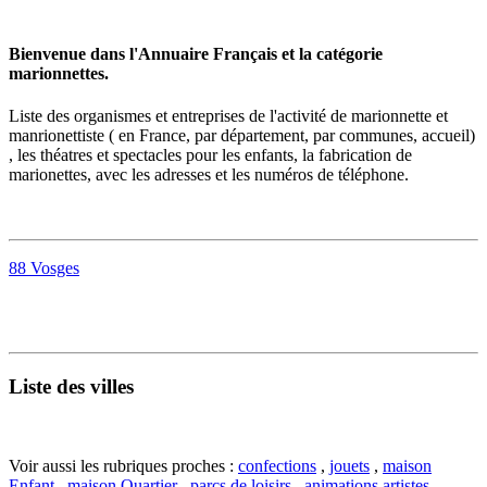
Bienvenue dans l'Annuaire Français et la catégorie
marionnettes.
Liste des organismes et entreprises de l'activité de
marionnette
et
manrionettiste ( en France, par département, par communes, accueil)
, les théatres et spectacles pour les enfants, la fabrication de
marionettes, avec les adresses et les numéros de téléphone.
88 Vosges
Liste des villes
Voir aussi les rubriques proches :
confections
,
jouets
,
maison
Enfant
,
maison Quartier
,
parcs de loisirs
,
animations artistes
,